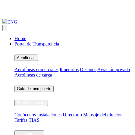
|
ENG
Home
Portal de Transparencia
Aerolíneas
Aerolíneas comerciales
Itinerarios
Destinos
Aviación privada
Aerolíneas de carga
Guía del aeropuerto
En el aeropuerto
Conócenos
Instalaciones
Directorio
Mensaje del director
Tarifas
TIAS
Transparencia