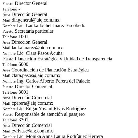
Director General
Puesto
-
Teléfono
Dirección General
Área
dir.general@aiq.com.mx
Mail
Lic. Lanka Ixchel Juarez Escobedo
Nombre
Secretaria particular
Puesto
1001
Teléfono
Dirección General
Área
lanka.juarez@aiq.com.mx
Mail
Lic. Clara Pasos Acuña
Nombre
Planeación Estratégica y Unidad de Transparencia
Puesto
6000
Teléfono
Coordinación de Planeación Estratégica
Área
clara.pasos@aiq.com.mx
Mail
Ing. Carlos Alberto Perera del Palacio
Nombre
Director Comercial
Puesto
3001
Teléfono
Dirección Comercial
Área
cperera@aiq.com.mx
Mail
Lic. Edgar Yovani Rivas Rodríguez
Nombre
Responsable de atención al pasajero
Puesto
3301
Teléfono
Dirección Comercial
Área
eyrivas@alg.com.mx
Mail
Lic. Monika Anna Laura Rodríguez Herrera
Nombre