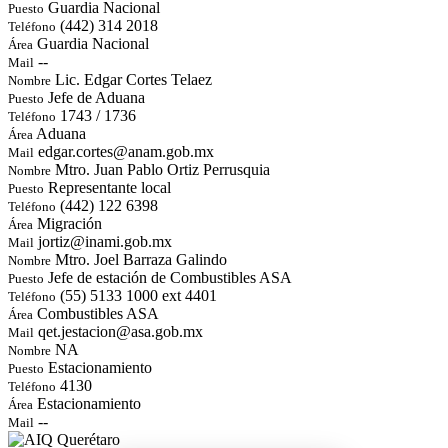
Guardia Nacional
Puesto
(442) 314 2018
Teléfono
Guardia Nacional
Área
--
Mail
Lic. Edgar Cortes Telaez
Nombre
Jefe de Aduana
Puesto
1743 / 1736
Teléfono
Aduana
Área
edgar.cortes@anam.gob.mx
Mail
Mtro. Juan Pablo Ortiz Perrusquia
Nombre
Representante local
Puesto
(442) 122 6398
Teléfono
Migración
Área
jortiz@inami.gob.mx
Mail
Mtro. Joel Barraza Galindo
Nombre
Jefe de estación de Combustibles ASA
Puesto
(55) 5133 1000 ext 4401
Teléfono
Combustibles ASA
Área
qet.jestacion@asa.gob.mx
Mail
NA
Nombre
Estacionamiento
Puesto
4130
Teléfono
Estacionamiento
Área
--
Mail