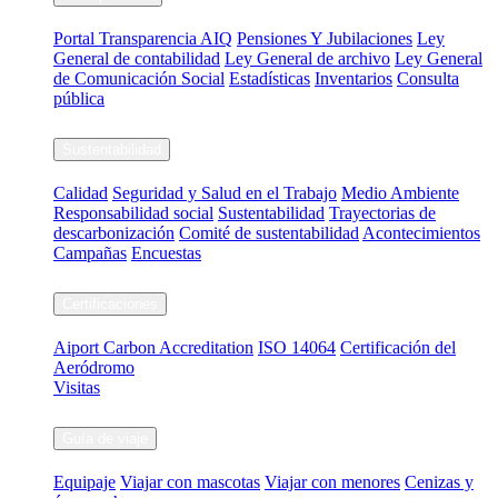
Portal Transparencia AIQ
Pensiones Y Jubilaciones
Ley
General de contabilidad
Ley General de archivo
Ley General
de Comunicación Social
Estadísticas
Inventarios
Consulta
pública
Sustentabilidad
Calidad
Seguridad y Salud en el Trabajo
Medio Ambiente
Responsabilidad social
Sustentabilidad
Trayectorias de
descarbonización
Comité de sustentabilidad
Acontecimientos
Campañas
Encuestas
Certificaciones
Aiport Carbon Accreditation
ISO 14064
Certificación del
Aeródromo
Visitas
Guía de viaje
Equipaje
Viajar con mascotas
Viajar con menores
Cenizas y