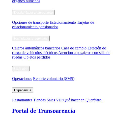
órganos humanos
Desde/Hacia el aeropuerto
Opciones de transporte
Estacionamiento
Tarjetas de
estacionamiento pensionados
Facilidades y servicios
Cajeros automáticos bancarios
Casa de cambio
Estación de
carga de vehículos eléctricos
Atención a pasajeros con silla de
ruedas
Objetos perdidos
Lado aire
Operaciones
Reporte voluntario (SMS)
Experiencia
Restaurantes
Tiendas
Salas VIP
Qué hacer en Querétaro
Portal de Transparencia