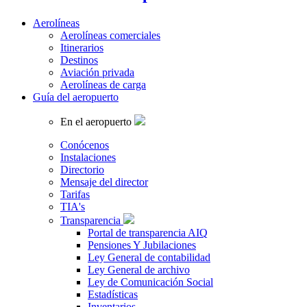
Aerolíneas
Aerolíneas comerciales
Itinerarios
Destinos
Aviación privada
Aerolíneas de carga
Guía del aeropuerto
En el aeropuerto
Conócenos
Instalaciones
Directorio
Mensaje del director
Tarifas
TIA's
Transparencia
Portal de transparencia AIQ
Pensiones Y Jubilaciones
Ley General de contabilidad
Ley General de archivo
Ley de Comunicación Social
Estadísticas
Inventarios