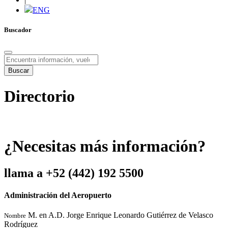
ENG
Buscador
Buscar
Directorio
¿
N
e
c
e
s
i
t
a
s
m
á
s
i
n
f
o
r
m
a
c
i
ó
n
?
l
l
a
m
a
a
+
5
2
(
4
4
2
)
1
9
2
5
5
0
0
Administración del Aeropuerto
M. en A.D. Jorge Enrique Leonardo Gutiérrez de Velasco
Nombre
Rodríguez