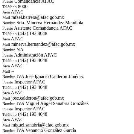
Comandancia AFAC
Puesto
8000
Teléfono
AFAC
Área
rafael.barrera@afac.gob.mx
Mail
Srta. Minerva Hernández Mendiola
Nombre
Asistente Comandancia AFAC
Puesto
(442) 193 4048
Teléfono
AFAC
Área
minerva.hernandez@afac.gob.mx
Mail
NA
Nombre
Administración AFAC
Puesto
(442) 193 4048
Teléfono
AFAC
Área
--
Mail
IVA José Ignacio Calderon Jiménez
Nombre
Inspector AFAC
Puesto
(442) 193 4048
Teléfono
AFAC
Área
jose.calderon@afac.gob.mx
Mail
IVA Miguel Ángel Sanabria González
Nombre
Inspector AFAC
Puesto
(442) 193 4048
Teléfono
AFAC
Área
miguel.sanabria@afac.gob.mx
Mail
IVA Venancio González García
Nombre