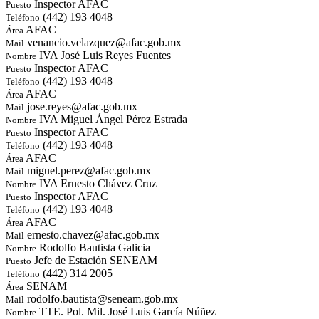
Inspector AFAC
Puesto
(442) 193 4048
Teléfono
AFAC
Área
venancio.velazquez@afac.gob.mx
Mail
IVA José Luis Reyes Fuentes
Nombre
Inspector AFAC
Puesto
(442) 193 4048
Teléfono
AFAC
Área
jose.reyes@afac.gob.mx
Mail
IVA Miguel Ángel Pérez Estrada
Nombre
Inspector AFAC
Puesto
(442) 193 4048
Teléfono
AFAC
Área
miguel.perez@afac.gob.mx
Mail
IVA Ernesto Chávez Cruz
Nombre
Inspector AFAC
Puesto
(442) 193 4048
Teléfono
AFAC
Área
ernesto.chavez@afac.gob.mx
Mail
Rodolfo Bautista Galicia
Nombre
Jefe de Estación SENEAM
Puesto
(442) 314 2005
Teléfono
SENAM
Área
rodolfo.bautista@seneam.gob.mx
Mail
TTE. Pol. Mil. José Luis García Núñez
Nombre