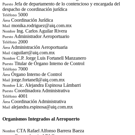
Jefa de departamento de lo contencioso y encargada del
Puesto
despacho de coordinación jurídica
5000
Teléfono
Coordinación Jurídica
Área
monika.rodriguez@aiq.com.mx
Mail
Ing. Carlos Aguilar Rivera
Nombre
Administrador Aeroportuario
Puesto
2000
Teléfono
Administración Aeroportuaria
Área
caguilarr@aiq.com.mx
Mail
C.P. Jorge Luis Fortanell Manzanero
Nombre
Titular de Órgano Interno de Control
Puesto
7000
Teléfono
Órgano Interno de Control
Área
jorge.fortanell@aiq.com.mx
Mail
Lic. Alejandra Espinosa Lámbarri
Nombre
Coordinadora Administrativa
Puesto
4001
Teléfono
Coordinación Administrativa
Área
alejandra.espinosa@aiq.com.mx
Mail
Organismos Integrados al Aeropuerto
CTA Rafael Alfonso Barrera Baeza
Nombre