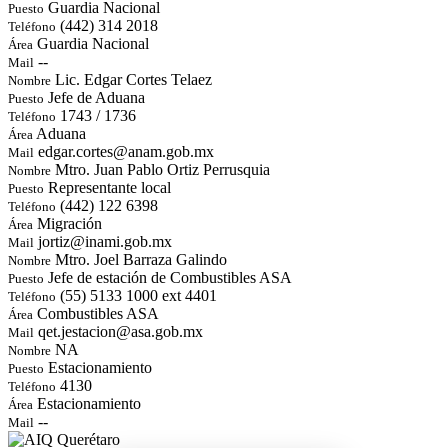
Guardia Nacional
Puesto
(442) 314 2018
Teléfono
Guardia Nacional
Área
--
Mail
Lic. Edgar Cortes Telaez
Nombre
Jefe de Aduana
Puesto
1743 / 1736
Teléfono
Aduana
Área
edgar.cortes@anam.gob.mx
Mail
Mtro. Juan Pablo Ortiz Perrusquia
Nombre
Representante local
Puesto
(442) 122 6398
Teléfono
Migración
Área
jortiz@inami.gob.mx
Mail
Mtro. Joel Barraza Galindo
Nombre
Jefe de estación de Combustibles ASA
Puesto
(55) 5133 1000 ext 4401
Teléfono
Combustibles ASA
Área
qet.jestacion@asa.gob.mx
Mail
NA
Nombre
Estacionamiento
Puesto
4130
Teléfono
Estacionamiento
Área
--
Mail