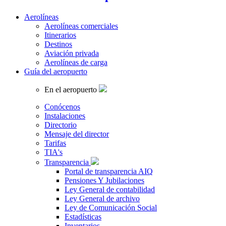
Aerolíneas
Aerolíneas comerciales
Itinerarios
Destinos
Aviación privada
Aerolíneas de carga
Guía del aeropuerto
En el aeropuerto
Conócenos
Instalaciones
Directorio
Mensaje del director
Tarifas
TIA's
Transparencia
Portal de transparencia AIQ
Pensiones Y Jubilaciones
Ley General de contabilidad
Ley General de archivo
Ley de Comunicación Social
Estadísticas
Inventarios