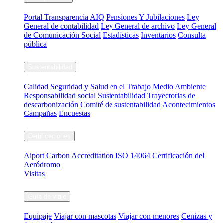
Portal Transparencia AIQ
Pensiones Y Jubilaciones
Ley
General de contabilidad
Ley General de archivo
Ley General
de Comunicación Social
Estadísticas
Inventarios
Consulta
pública
Sustentabilidad
Calidad
Seguridad y Salud en el Trabajo
Medio Ambiente
Responsabilidad social
Sustentabilidad
Trayectorias de
descarbonización
Comité de sustentabilidad
Acontecimientos
Campañas
Encuestas
Certificaciones
Aiport Carbon Accreditation
ISO 14064
Certificación del
Aeródromo
Visitas
Guía de viaje
Equipaje
Viajar con mascotas
Viajar con menores
Cenizas y