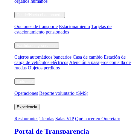
órganos humanos
Desde/Hacia el aeropuerto
Opciones de transporte
Estacionamiento
Tarjetas de
estacionamiento pensionados
Facilidades y servicios
Cajeros automáticos bancarios
Casa de cambio
Estación de
carga de vehículos eléctricos
Atención a pasajeros con silla de
ruedas
Objetos perdidos
Lado aire
Operaciones
Reporte voluntario (SMS)
Experiencia
Restaurantes
Tiendas
Salas VIP
Qué hacer en Querétaro
Portal de Transparencia