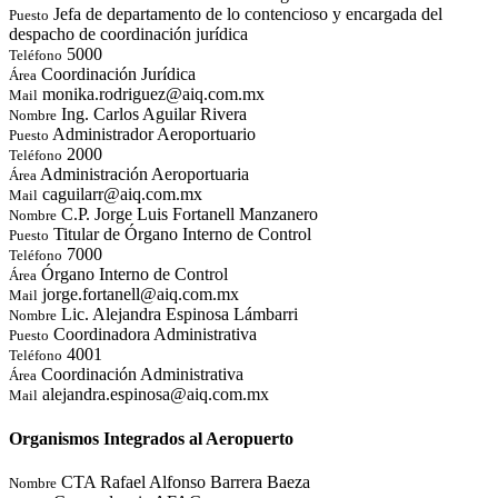
Jefa de departamento de lo contencioso y encargada del
Puesto
despacho de coordinación jurídica
5000
Teléfono
Coordinación Jurídica
Área
monika.rodriguez@aiq.com.mx
Mail
Ing. Carlos Aguilar Rivera
Nombre
Administrador Aeroportuario
Puesto
2000
Teléfono
Administración Aeroportuaria
Área
caguilarr@aiq.com.mx
Mail
C.P. Jorge Luis Fortanell Manzanero
Nombre
Titular de Órgano Interno de Control
Puesto
7000
Teléfono
Órgano Interno de Control
Área
jorge.fortanell@aiq.com.mx
Mail
Lic. Alejandra Espinosa Lámbarri
Nombre
Coordinadora Administrativa
Puesto
4001
Teléfono
Coordinación Administrativa
Área
alejandra.espinosa@aiq.com.mx
Mail
Organismos Integrados al Aeropuerto
CTA Rafael Alfonso Barrera Baeza
Nombre