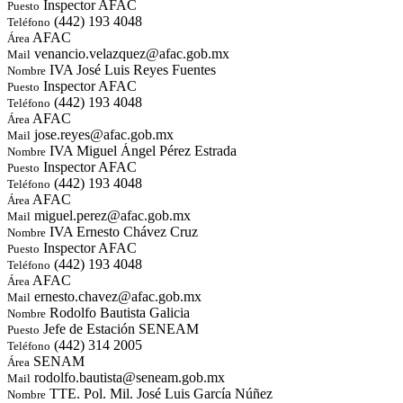
Inspector AFAC
Puesto
(442) 193 4048
Teléfono
AFAC
Área
venancio.velazquez@afac.gob.mx
Mail
IVA José Luis Reyes Fuentes
Nombre
Inspector AFAC
Puesto
(442) 193 4048
Teléfono
AFAC
Área
jose.reyes@afac.gob.mx
Mail
IVA Miguel Ángel Pérez Estrada
Nombre
Inspector AFAC
Puesto
(442) 193 4048
Teléfono
AFAC
Área
miguel.perez@afac.gob.mx
Mail
IVA Ernesto Chávez Cruz
Nombre
Inspector AFAC
Puesto
(442) 193 4048
Teléfono
AFAC
Área
ernesto.chavez@afac.gob.mx
Mail
Rodolfo Bautista Galicia
Nombre
Jefe de Estación SENEAM
Puesto
(442) 314 2005
Teléfono
SENAM
Área
rodolfo.bautista@seneam.gob.mx
Mail
TTE. Pol. Mil. José Luis García Núñez
Nombre