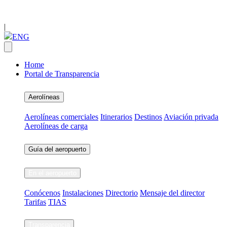
|
ENG
Home
Portal de Transparencia
Aerolíneas
Aerolíneas comerciales
Itinerarios
Destinos
Aviación privada
Aerolíneas de carga
Guía del aeropuerto
En el aeropuerto
Conócenos
Instalaciones
Directorio
Mensaje del director
Tarifas
TIAS
Transparencia