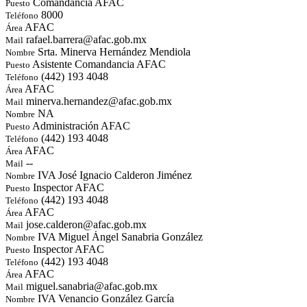
Comandancia AFAC
Puesto
8000
Teléfono
AFAC
Área
rafael.barrera@afac.gob.mx
Mail
Srta. Minerva Hernández Mendiola
Nombre
Asistente Comandancia AFAC
Puesto
(442) 193 4048
Teléfono
AFAC
Área
minerva.hernandez@afac.gob.mx
Mail
NA
Nombre
Administración AFAC
Puesto
(442) 193 4048
Teléfono
AFAC
Área
--
Mail
IVA José Ignacio Calderon Jiménez
Nombre
Inspector AFAC
Puesto
(442) 193 4048
Teléfono
AFAC
Área
jose.calderon@afac.gob.mx
Mail
IVA Miguel Ángel Sanabria González
Nombre
Inspector AFAC
Puesto
(442) 193 4048
Teléfono
AFAC
Área
miguel.sanabria@afac.gob.mx
Mail
IVA Venancio González García
Nombre