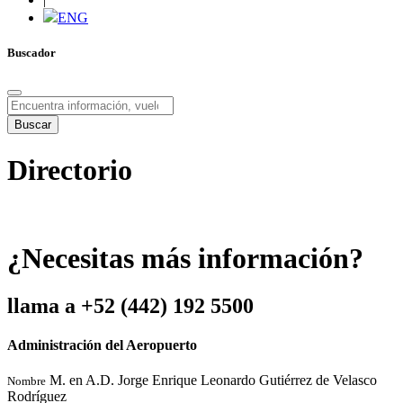
ENG
Buscador
Buscar
Directorio
¿
N
e
c
e
s
i
t
a
s
m
á
s
i
n
f
o
r
m
a
c
i
ó
n
?
l
l
a
m
a
a
+
5
2
(
4
4
2
)
1
9
2
5
5
0
0
Administración del Aeropuerto
M. en A.D. Jorge Enrique Leonardo Gutiérrez de Velasco
Nombre
Rodríguez