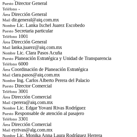
Director General
Puesto
-
Teléfono
Dirección General
Área
dir.general@aiq.com.mx
Mail
Lic. Lanka Ixchel Juarez Escobedo
Nombre
Secretaria particular
Puesto
1001
Teléfono
Dirección General
Área
lanka.juarez@aiq.com.mx
Mail
Lic. Clara Pasos Acuña
Nombre
Planeación Estratégica y Unidad de Transparencia
Puesto
6000
Teléfono
Coordinación de Planeación Estratégica
Área
clara.pasos@aiq.com.mx
Mail
Ing. Carlos Alberto Perera del Palacio
Nombre
Director Comercial
Puesto
3001
Teléfono
Dirección Comercial
Área
cperera@aiq.com.mx
Mail
Lic. Edgar Yovani Rivas Rodríguez
Nombre
Responsable de atención al pasajero
Puesto
3301
Teléfono
Dirección Comercial
Área
eyrivas@alg.com.mx
Mail
Lic. Monika Anna Laura Rodríguez Herrera
Nombre