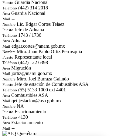
Guardia Nacional
Puesto
(442) 314 2018
Teléfono
Guardia Nacional
Área
--
Mail
Lic. Edgar Cortes Telaez
Nombre
Jefe de Aduana
Puesto
1743 / 1736
Teléfono
Aduana
Área
edgar.cortes@anam.gob.mx
Mail
Mtro. Juan Pablo Ortiz Perrusquia
Nombre
Representante local
Puesto
(442) 122 6398
Teléfono
Migración
Área
jortiz@inami.gob.mx
Mail
Mtro. Joel Barraza Galindo
Nombre
Jefe de estación de Combustibles ASA
Puesto
(55) 5133 1000 ext 4401
Teléfono
Combustibles ASA
Área
qet.jestacion@asa.gob.mx
Mail
NA
Nombre
Estacionamiento
Puesto
4130
Teléfono
Estacionamiento
Área
--
Mail