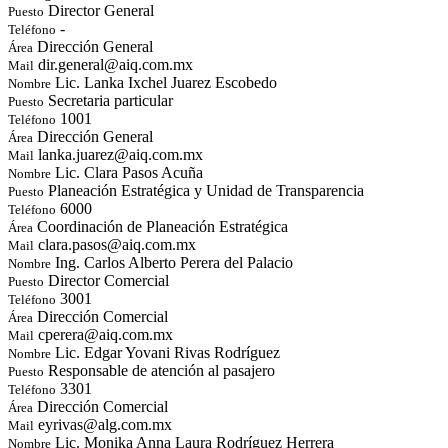
Director General
Puesto
-
Teléfono
Dirección General
Área
dir.general@aiq.com.mx
Mail
Lic. Lanka Ixchel Juarez Escobedo
Nombre
Secretaria particular
Puesto
1001
Teléfono
Dirección General
Área
lanka.juarez@aiq.com.mx
Mail
Lic. Clara Pasos Acuña
Nombre
Planeación Estratégica y Unidad de Transparencia
Puesto
6000
Teléfono
Coordinación de Planeación Estratégica
Área
clara.pasos@aiq.com.mx
Mail
Ing. Carlos Alberto Perera del Palacio
Nombre
Director Comercial
Puesto
3001
Teléfono
Dirección Comercial
Área
cperera@aiq.com.mx
Mail
Lic. Edgar Yovani Rivas Rodríguez
Nombre
Responsable de atención al pasajero
Puesto
3301
Teléfono
Dirección Comercial
Área
eyrivas@alg.com.mx
Mail
Lic. Monika Anna Laura Rodríguez Herrera
Nombre