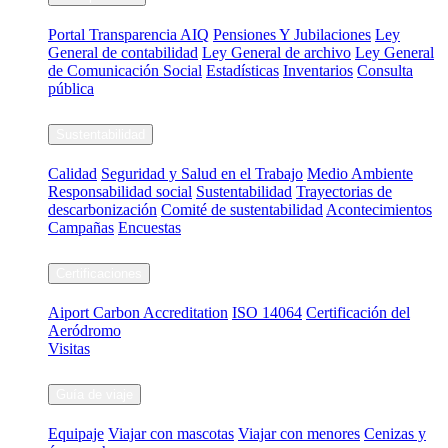
Portal Transparencia AIQ
Pensiones Y Jubilaciones
Ley
General de contabilidad
Ley General de archivo
Ley General
de Comunicación Social
Estadísticas
Inventarios
Consulta
pública
Sustentabilidad
Calidad
Seguridad y Salud en el Trabajo
Medio Ambiente
Responsabilidad social
Sustentabilidad
Trayectorias de
descarbonización
Comité de sustentabilidad
Acontecimientos
Campañas
Encuestas
Certificaciones
Aiport Carbon Accreditation
ISO 14064
Certificación del
Aeródromo
Visitas
Guía de viaje
Equipaje
Viajar con mascotas
Viajar con menores
Cenizas y