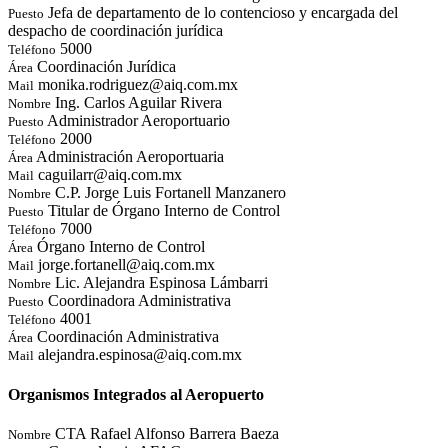
Jefa de departamento de lo contencioso y encargada del
Puesto
despacho de coordinación jurídica
5000
Teléfono
Coordinación Jurídica
Área
monika.rodriguez@aiq.com.mx
Mail
Ing. Carlos Aguilar Rivera
Nombre
Administrador Aeroportuario
Puesto
2000
Teléfono
Administración Aeroportuaria
Área
caguilarr@aiq.com.mx
Mail
C.P. Jorge Luis Fortanell Manzanero
Nombre
Titular de Órgano Interno de Control
Puesto
7000
Teléfono
Órgano Interno de Control
Área
jorge.fortanell@aiq.com.mx
Mail
Lic. Alejandra Espinosa Lámbarri
Nombre
Coordinadora Administrativa
Puesto
4001
Teléfono
Coordinación Administrativa
Área
alejandra.espinosa@aiq.com.mx
Mail
Organismos Integrados al Aeropuerto
CTA Rafael Alfonso Barrera Baeza
Nombre