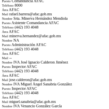
Comandancia AFAC
Puesto
8000
Teléfono
AFAC
Área
rafael.barrera@afac.gob.mx
Mail
Srta. Minerva Hernández Mendiola
Nombre
Asistente Comandancia AFAC
Puesto
(442) 193 4048
Teléfono
AFAC
Área
minerva.hernandez@afac.gob.mx
Mail
NA
Nombre
Administración AFAC
Puesto
(442) 193 4048
Teléfono
AFAC
Área
--
Mail
IVA José Ignacio Calderon Jiménez
Nombre
Inspector AFAC
Puesto
(442) 193 4048
Teléfono
AFAC
Área
jose.calderon@afac.gob.mx
Mail
IVA Miguel Ángel Sanabria González
Nombre
Inspector AFAC
Puesto
(442) 193 4048
Teléfono
AFAC
Área
miguel.sanabria@afac.gob.mx
Mail
IVA Venancio González García
Nombre