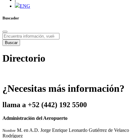
ENG
Buscador
Buscar
Directorio
¿
N
e
c
e
s
i
t
a
s
m
á
s
i
n
f
o
r
m
a
c
i
ó
n
?
l
l
a
m
a
a
+
5
2
(
4
4
2
)
1
9
2
5
5
0
0
Administración del Aeropuerto
M. en A.D. Jorge Enrique Leonardo Gutiérrez de Velasco
Nombre
Rodríguez