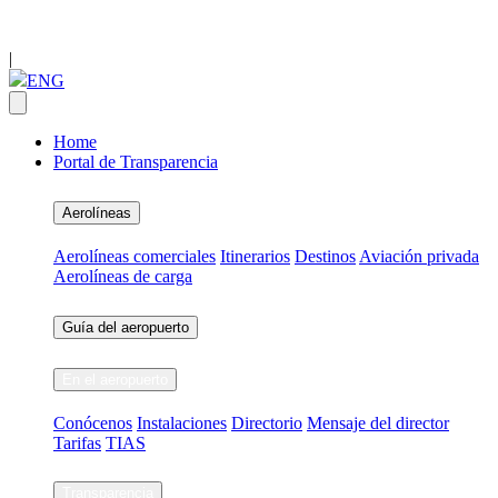
|
ENG
Home
Portal de Transparencia
Aerolíneas
Aerolíneas comerciales
Itinerarios
Destinos
Aviación privada
Aerolíneas de carga
Guía del aeropuerto
En el aeropuerto
Conócenos
Instalaciones
Directorio
Mensaje del director
Tarifas
TIAS
Transparencia