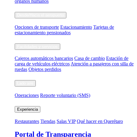
órganos humanos
Desde/Hacia el aeropuerto
Opciones de transporte
Estacionamiento
Tarjetas de
estacionamiento pensionados
Facilidades y servicios
Cajeros automáticos bancarios
Casa de cambio
Estación de
carga de vehículos eléctricos
Atención a pasajeros con silla de
ruedas
Objetos perdidos
Lado aire
Operaciones
Reporte voluntario (SMS)
Experiencia
Restaurantes
Tiendas
Salas VIP
Qué hacer en Querétaro
Portal de Transparencia