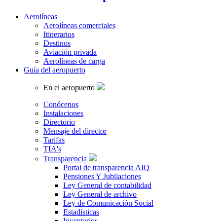
Aerolíneas
Aerolíneas comerciales
Itinerarios
Destinos
Aviación privada
Aerolíneas de carga
Guía del aeropuerto
En el aeropuerto
Conócenos
Instalaciones
Directorio
Mensaje del director
Tarifas
TIA's
Transparencia
Portal de transparencia AIQ
Pensiones Y Jubilaciones
Ley General de contabilidad
Ley General de archivo
Ley de Comunicación Social
Estadísticas
Inventarios