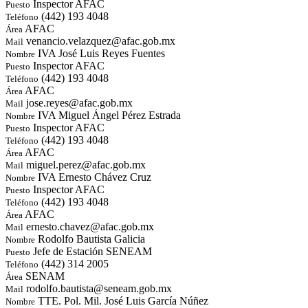
Inspector AFAC
Puesto
(442) 193 4048
Teléfono
AFAC
Área
venancio.velazquez@afac.gob.mx
Mail
IVA José Luis Reyes Fuentes
Nombre
Inspector AFAC
Puesto
(442) 193 4048
Teléfono
AFAC
Área
jose.reyes@afac.gob.mx
Mail
IVA Miguel Ángel Pérez Estrada
Nombre
Inspector AFAC
Puesto
(442) 193 4048
Teléfono
AFAC
Área
miguel.perez@afac.gob.mx
Mail
IVA Ernesto Chávez Cruz
Nombre
Inspector AFAC
Puesto
(442) 193 4048
Teléfono
AFAC
Área
ernesto.chavez@afac.gob.mx
Mail
Rodolfo Bautista Galicia
Nombre
Jefe de Estación SENEAM
Puesto
(442) 314 2005
Teléfono
SENAM
Área
rodolfo.bautista@seneam.gob.mx
Mail
TTE. Pol. Mil. José Luis García Núñez
Nombre